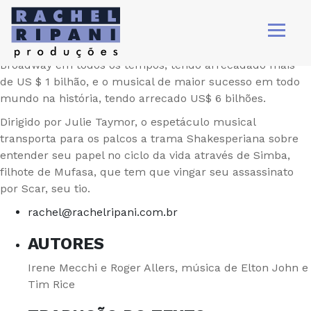
https://youtu.be/BJugKJj5-Ik
É o terceiro musical mais tempo em cartaz na história da
Broadway e a maior bilheteria de uma produção da
Broadway em todos os tempos, tendo arrecadado mais
de US $ 1 bilhão, e o musical de maior sucesso em todo
mundo na história, tendo arrecado US$ 6 bilhões.
Dirigido por Julie Taymor, o espetáculo musical
transporta para os palcos a trama Shakesperiana sobre
entender seu papel no ciclo da vida através de Simba,
filhote de Mufasa, que tem que vingar seu assassinato
por Scar, seu tio.
rachel@rachelripani.com.br
AUTORES
Irene Mecchi e Roger Allers, música de Elton John e
Tim Rice