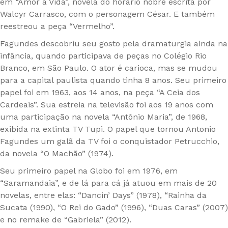
em “Amor à Vida”, novela do horário nobre escrita por
Walcyr Carrasco, com o personagem César. E também
reestreou a peça “Vermelho”.
Fagundes descobriu seu gosto pela dramaturgia ainda na
infância, quando participava de peças no Colégio Rio
Branco, em São Paulo. O ator é carioca, mas se mudou
para a capital paulista quando tinha 8 anos. Seu primeiro
papel foi em 1963, aos 14 anos, na peça “A Ceia dos
Cardeais”. Sua estreia na televisão foi aos 19 anos com
uma participação na novela “Antônio Maria”, de 1968,
exibida na extinta TV Tupi. O papel que tornou Antonio
Fagundes um galã da TV foi o conquistador Petrucchio,
da novela “O Machão” (1974).
Seu primeiro papel na Globo foi em 1976, em
“Saramandaia”, e de lá para cá já atuou em mais de 20
novelas, entre elas: “Dancin’ Days” (1978), “Rainha da
Sucata (1990), “O Rei do Gado” (1996), “Duas Caras” (2007)
e no remake de “Gabriela” (2012).