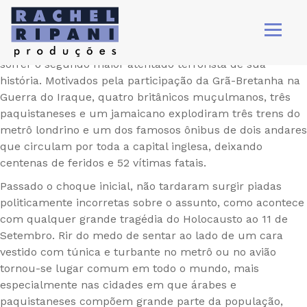
https://www.youtube.com/watch?v=vqlOAemn6Po
Em 2005, quando o dramaturgo inglês Mark Ravenhill
escreveu a peça Produto, o Reino Unido havia acabado de
sofrer o segundo maior atentado terrorista de sua
história. Motivados pela participação da Grã-Bretanha na
Guerra do Iraque, quatro britânicos muçulmanos, três
paquistaneses e um jamaicano explodiram três trens do
metrô londrino e um dos famosos ônibus de dois andares
que circulam por toda a capital inglesa, deixando
centenas de feridos e 52 vítimas fatais.
Passado o choque inicial, não tardaram surgir piadas
politicamente incorretas sobre o assunto, como acontece
com qualquer grande tragédia do Holocausto ao 11 de
Setembro. Rir do medo de sentar ao lado de um cara
vestido com túnica e turbante no metrô ou no avião
tornou-se lugar comum em todo o mundo, mais
especialmente nas cidades em que árabes e
paquistaneses compõem grande parte da população,