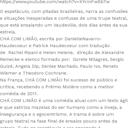
https://www.youtube.com/watch?v=XYcinFwSb7w
O espetáculo, com pitadas brasileiras, narra as confusões
e situações inesperadas e confusas de uma trupe teatral,
que está ensaiando um Vaudeville, dois dias antes da sua
estreia.
CHÁ COM LIMÃO, escrita por DanielleNavarro-
Haudecoeur e Patrick Haudecoeur com tradução
de Rachel Ripani e Helen Helene, direção de Alexandre
Reinecke e elenco formado por: Gorete Milagres, Sergio
Guizé, Angela Dip, Denise Machado, Paulo Ivo, Renato
Wiemer e Theodoro Cochrane.
Na França, CHÁ COM LIMÃO foi sucesso de público e
crítica, recebendo o Prêmio Molière como a melhor
comédia de 2011.
CHÁ COM LIMÃO é uma comédia atual com um texto ágil
e que satiriza mazelas do ser humano como a inveja, a
insegurança e o egocentrismo. A trama é sobre um
grupo teatral na fase final de ensaios pouco antes da
estreia. Tudo no espetáculo a ser encenado é