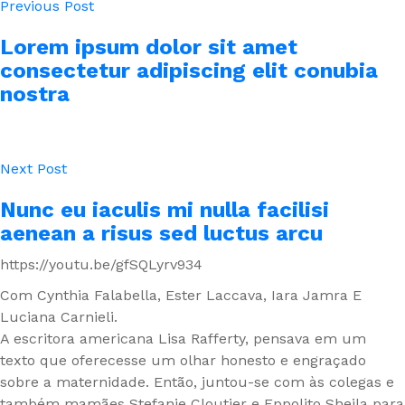
Previous Post
Lorem ipsum dolor sit amet
consectetur adipiscing elit conubia
nostra
Next Post
Nunc eu iaculis mi nulla facilisi
aenean a risus sed luctus arcu
https://youtu.be/gfSQLyrv934
Com Cynthia Falabella, Ester Laccava, Iara Jamra E
Luciana Carnieli.
A escritora americana Lisa Rafferty, pensava em um
texto que oferecesse um olhar honesto e engraçado
sobre a maternidade. Então, juntou-se com às colegas e
também mamães Stefanie Cloutier e Eppolito Sheila para